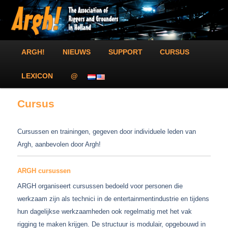
Spring
The Association of Riggers and Grounders in Holland!
naar
Zoek
de
primaire
inhoud
Argh!
Hoofdmenu
ARGH!
NIEUWS
SUPPORT
CURSUS
LEXICON
@
Cursus
Cursussen en trainingen, gegeven door individuele leden van
Argh, aanbevolen door Argh!
ARGH cursussen
ARGH organiseert cursussen bedoeld voor personen die
werkzaam zijn als technici in de entertainmentindustrie en tijdens
hun dagelijkse werkzaamheden ook regelmatig met het vak
rigging te maken krijgen. De structuur is modulair, opgebouwd in