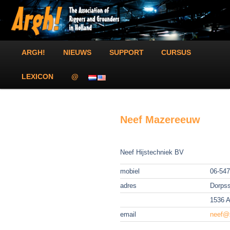
Spring
The Association of Riggers and Grounders in Holland!
naar
Zoek
de
primaire
inhoud
Argh!
Hoofdmenu
ARGH!
NIEUWS
SUPPORT
CURSUS
LEXICON
@
Neef Mazereeuw
Neef Hijstechniek BV
mobiel
06-54
adres
Dorpss
1536 
email
neef@x