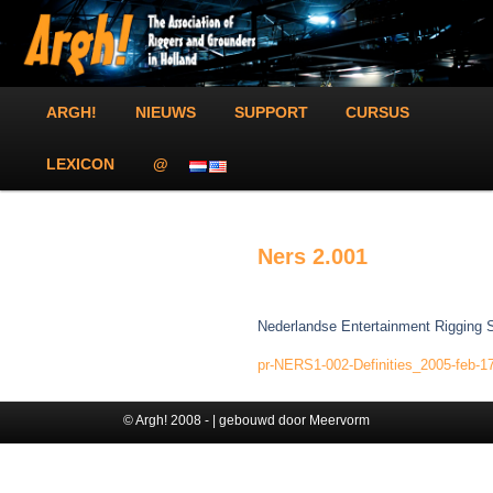
Spring
The Association of Riggers and Grounders in Holland!
naar
Zoek
de
primaire
inhoud
Argh!
Hoofdmenu
ARGH!
NIEUWS
SUPPORT
CURSUS
LEXICON
@
Ners 2.001
Nederlandse Entertainment Rigging S
pr-NERS1-002-Definities_2005-feb-1