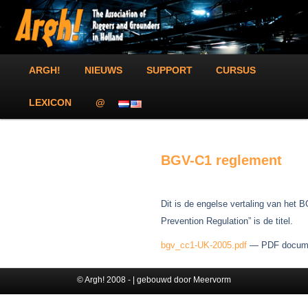
Spring
The Association of Riggers and Grounders in Holland!
naar
Zoek
de
primaire
inhoud
Argh!
Hoofdmenu
ARGH!
NIEUWS
SUPPORT
CURSUS
LEXICON
@
BGV-C1 reglement
Dit is de engelse vertaling van het 
Prevention Regulation” is de titel.
bgv_cc1-UK-2005.pdf
— PDF documen