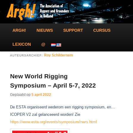
Spring
Spring
The Association of Riggers and Grounders in Holland!
naar
naar
Zoek
de
de
primaire
secundaire
inhoud
inhoud
Argh!
Hoofdmenu
ARGH!
NIEUWS
SUPPORT
CURSUS
LEXICON
@
Roy Schildernam
AUTEURSARCHIEF:
New World Rigging
Symposium – April 5-7, 2022
Geplaatst op
5 april 2022
De ESTA organiseerd wederom een rigging symposium, en…
ICOPER V2 zal gelanceeerd worden! Zie
https://www.esta.org/events/symposium/nwrs.html