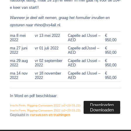
natuurlijk lastig, maar ze zijn er weer! In mei gaat hij voor de 204-
e keer van start!!
Wanneer je deel wilt nemen, graag het formulier invullen en
opsturen naar rhino
@xs4all.nl.
ma 8 mei
vr 13 mei 2022
Capelle ad IJssel –
€
2022
AED
950,00
ma 27 juni
vr 01 juli 2022
Capelle adIJssel –
€
2022
AED
950,00
ma 29 aug
vr 02 september
Capelle ad IJssel –
€
2022
2022
AED
950,00
ma 14 nov
vr 18 november
Capelle ad IJssel –
€
2022
2022
AED
950,00
In Word en pdf beschikbaar:
Downloaden
Inschr.Form. Rigging-Cursussen 2022 (v2=20.03.22)
Downloaden
Inschr.Form. Rigging-Cursussen 2022 (v2=20.03.22)
Geplaatst in
cursussen en trainingen